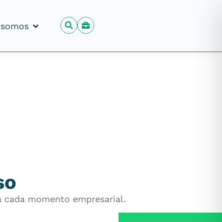
 somos
 somos
so
ara cada momento empresarial.