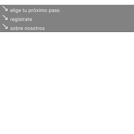
elige tu próximo paso
regístrate
sobre nosotros
Cada uno de
tus retos
, es
nuestro compromiso
Trabajamos contigo para
ordenar necesidades,
identificar oportunidades y
facilitar recursos útiles