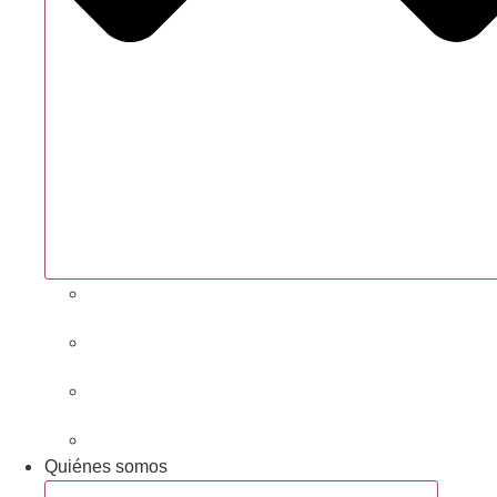
Próximas actividades
Convocatorias abiertas
Networking y alianzas
Newsletter
Quiénes somos