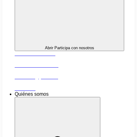
Abrir Participa con nosotros
Próximas actividades
Convocatorias abiertas
Networking y alianzas
Newsletter
Quiénes somos