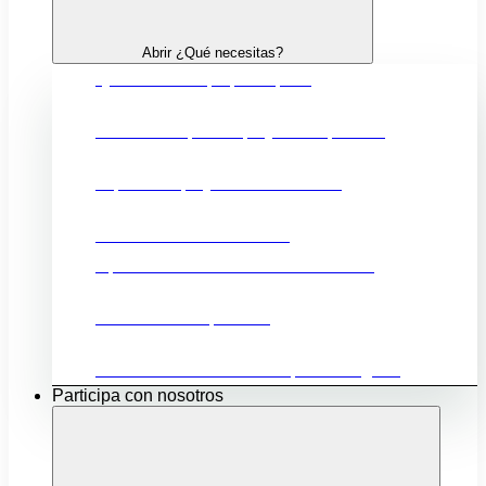
Abrir ¿Qué necesitas?
Quiero crear mi propia empresa
Financiación para mi proyecto empresarial
Impulsar mi proyecto de innovación
Fortalecer mi comercio local
Oportunidades comerciales en el exterior
Promocionar mi producto
Ubicación e infraestructuras para mi negocio
Participa con nosotros