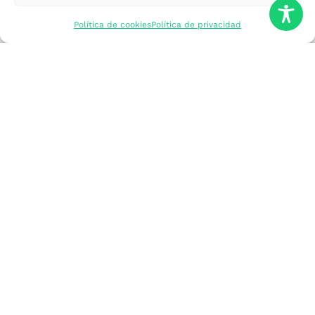
mercados
Política de cookies
Política de privacidad
Formarme
Incorporar talento
Implantar mi
empresa
Posicionar mi
marca
Participar en