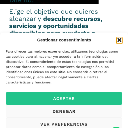
talento.
Elige el objetivo que quieres
alcanzar y
descubre recursos,
servicios y oportunidades
disponibles para ayudarte a
conseguirlo.
Gestionar consentimiento
Para ofrecer las mejores experiencias, utilizamos tecnologías como
las cookies para almacenar y/o acceder a la información del
dispositivo. El consentimiento de estas tecnologías nos permitirá
procesar datos como el comportamiento de navegación o las
Emprender
identificaciones únicas en este sitio. No consentir o retirar el
consentimiento, puede afectar negativamente a ciertas
características y funciones.
Financiar mi
ACEPTAR
empresa
DENEGAR
Acceder a nuevos
VER PREFERENCIAS