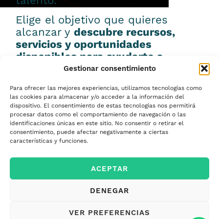
talento.
Elige el objetivo que quieres
alcanzar y
descubre recursos,
servicios y oportunidades
disponibles para ayudarte a
conseguirlo.
Gestionar consentimiento
Para ofrecer las mejores experiencias, utilizamos tecnologías como
las cookies para almacenar y/o acceder a la información del
dispositivo. El consentimiento de estas tecnologías nos permitirá
procesar datos como el comportamiento de navegación o las
Emprender
identificaciones únicas en este sitio. No consentir o retirar el
consentimiento, puede afectar negativamente a ciertas
características y funciones.
Financiar mi
ACEPTAR
empresa
DENEGAR
Acceder a nuevos
VER PREFERENCIAS