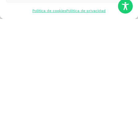
mercados
Política de cookies
Política de privacidad
Formarme
Incorporar talento
Implantar mi
empresa
Posicionar mi
marca
Participar en