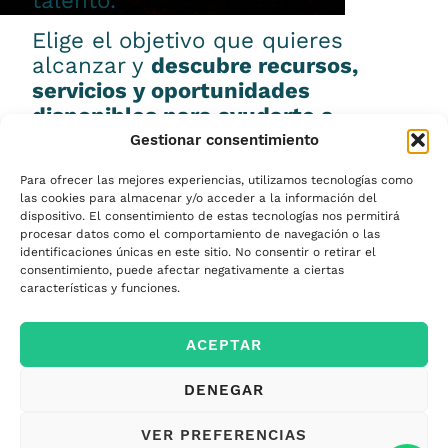
talento.
Elige el objetivo que quieres
alcanzar y
descubre recursos,
servicios y oportunidades
disponibles para ayudarte a
conseguirlo.
Gestionar consentimiento
Para ofrecer las mejores experiencias, utilizamos tecnologías como
las cookies para almacenar y/o acceder a la información del
dispositivo. El consentimiento de estas tecnologías nos permitirá
procesar datos como el comportamiento de navegación o las
Emprender
identificaciones únicas en este sitio. No consentir o retirar el
consentimiento, puede afectar negativamente a ciertas
características y funciones.
Financiar mi
ACEPTAR
empresa
DENEGAR
Acceder a nuevos
VER PREFERENCIAS