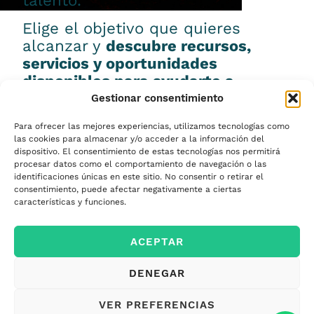
talento.
Elige el objetivo que quieres
alcanzar y
descubre recursos,
servicios y oportunidades
disponibles para ayudarte a
conseguirlo.
Gestionar consentimiento
Para ofrecer las mejores experiencias, utilizamos tecnologías como
las cookies para almacenar y/o acceder a la información del
dispositivo. El consentimiento de estas tecnologías nos permitirá
procesar datos como el comportamiento de navegación o las
Emprender
identificaciones únicas en este sitio. No consentir o retirar el
consentimiento, puede afectar negativamente a ciertas
características y funciones.
Financiar mi
ACEPTAR
empresa
DENEGAR
Acceder a nuevos
VER PREFERENCIAS