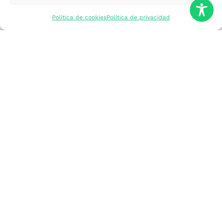
mercados
Política de cookies
Política de privacidad
Formarme
Incorporar talento
Implantar mi
empresa
Posicionar mi
marca
Participar en