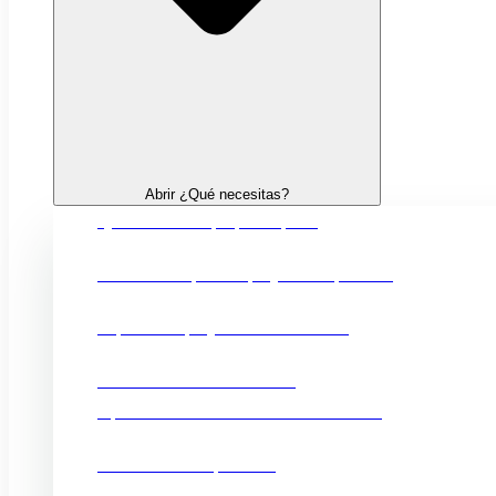
Abrir ¿Qué necesitas?
Quiero crear mi propia empresa
Financiación para mi proyecto empresarial
Impulsar mi proyecto de innovación
Fortalecer mi comercio local
Oportunidades comerciales en el exterior
Promocionar mi producto