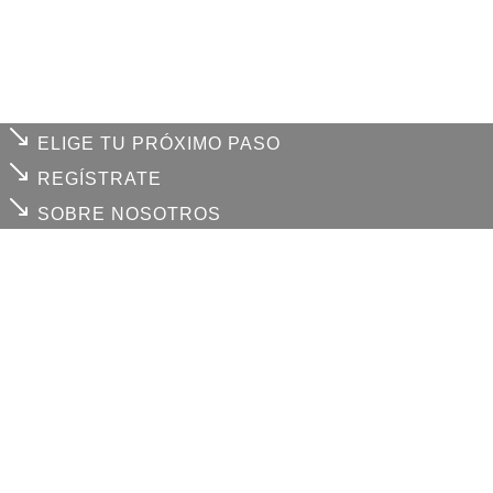
ELIGE TU PRÓXIMO PASO
REGÍSTRATE
SOBRE NOSOTROS
Cada uno de
tus retos
, es
nuestro compromiso