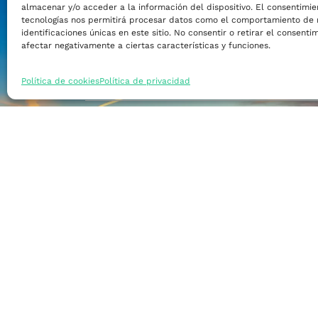
almacenar y/o acceder a la información del dispositivo. El consentimie
Financiar mi empre
tecnologías nos permitirá procesar datos como el comportamiento de 
identificaciones únicas en este sitio. No consentir o retirar el consent
afectar negativamente a ciertas características y funciones.
Acceder a nuevos m
Política de cookies
Política de privacidad
Formarme
Incorporar talento
Implantar mi empre
Posicionar mi marca