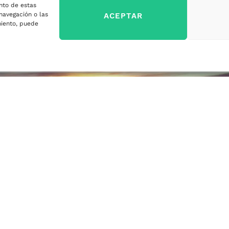
nto de estas
sa
navegación o las
ACEPTAR
imiento, puede
ercados
sa