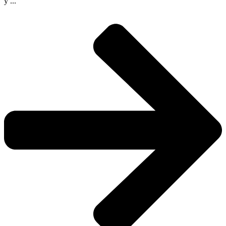
y ...