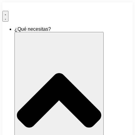
Ir
al
contenido
¿Qué necesitas?