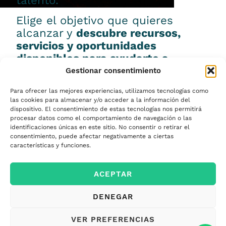
talento.
Elige el objetivo que quieres
alcanzar y
descubre recursos,
servicios y oportunidades
disponibles para ayudarte a
conseguirlo.
Gestionar consentimiento
Para ofrecer las mejores experiencias, utilizamos tecnologías como
las cookies para almacenar y/o acceder a la información del
dispositivo. El consentimiento de estas tecnologías nos permitirá
procesar datos como el comportamiento de navegación o las
Emprender
identificaciones únicas en este sitio. No consentir o retirar el
consentimiento, puede afectar negativamente a ciertas
características y funciones.
Financiar mi
ACEPTAR
empresa
DENEGAR
Acceder a nuevos
VER PREFERENCIAS