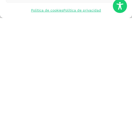
mercados
Política de cookies
Política de privacidad
Formarme
Incorporar talento
Implantar mi
empresa
Posicionar mi
marca
Participar en