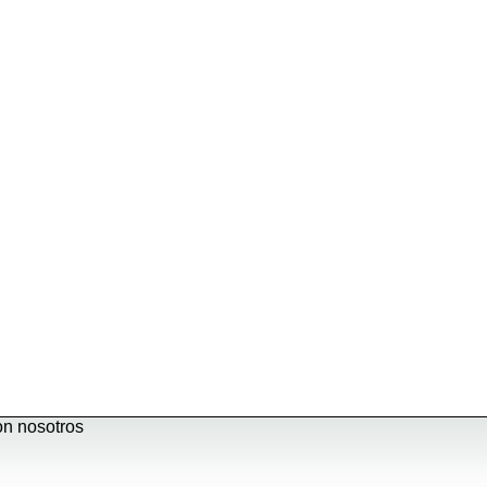
rtalecer mi comercio local
on nosotros