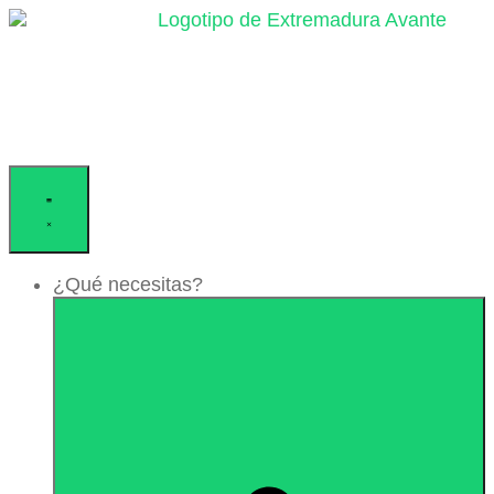
Ir
al
contenido
¿Qué necesitas?