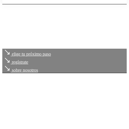
elige tu próximo paso
regístrate
sobre nosotros
Cada uno de
tus retos
, es
nuestro compromiso