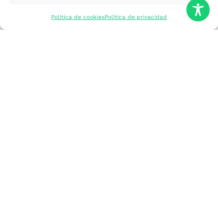
mercados
Política de cookies
Política de privacidad
Formarme
Incorporar talento
Implantar mi
empresa
Posicionar mi
marca
Participar en