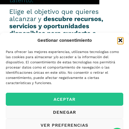
talento.
Elige el objetivo que quieres
alcanzar y
descubre recursos,
servicios y oportunidades
disponibles para ayudarte a
conseguirlo.
Gestionar consentimiento
Para ofrecer las mejores experiencias, utilizamos tecnologías como
las cookies para almacenar y/o acceder a la información del
dispositivo. El consentimiento de estas tecnologías nos permitirá
procesar datos como el comportamiento de navegación o las
Emprender
identificaciones únicas en este sitio. No consentir o retirar el
consentimiento, puede afectar negativamente a ciertas
características y funciones.
Financiar mi
ACEPTAR
empresa
DENEGAR
Acceder a nuevos
VER PREFERENCIAS