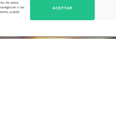
nto de estas
sa
navegación o las
ACEPTAR
imiento, puede
ercados
sa