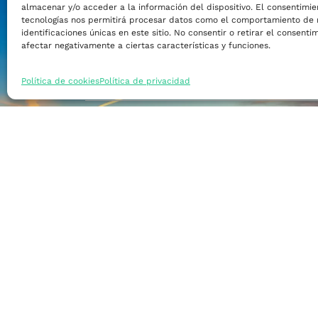
almacenar y/o acceder a la información del dispositivo. El consentimie
Financiar mi empre
tecnologías nos permitirá procesar datos como el comportamiento de 
identificaciones únicas en este sitio. No consentir o retirar el consent
afectar negativamente a ciertas características y funciones.
Acceder a nuevos m
Política de cookies
Política de privacidad
Formarme
Incorporar talento
Implantar mi empre
Posicionar mi marca