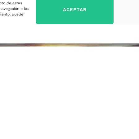
nto de estas
sa
navegación o las
ACEPTAR
imiento, puede
ercados
sa