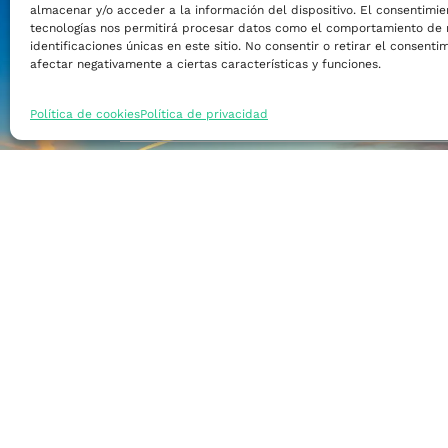
almacenar y/o acceder a la información del dispositivo. El consentimie
Financiar mi empre
tecnologías nos permitirá procesar datos como el comportamiento de 
identificaciones únicas en este sitio. No consentir o retirar el consent
afectar negativamente a ciertas características y funciones.
Acceder a nuevos m
Política de cookies
Política de privacidad
Formarme
Incorporar talento
Implantar mi empre
Posicionar mi marca