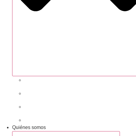
Próximas actividades
Convocatorias abiertas
Networking y alianzas
Newsletter
Quiénes somos