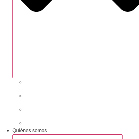
Próximas actividades
Convocatorias abiertas
Networking y alianzas
Newsletter
Quiénes somos