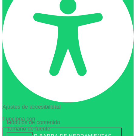
Ajustes de accesibilidad
Funciona con
OneTap
Módulos de contenido
Tamaño de fuente