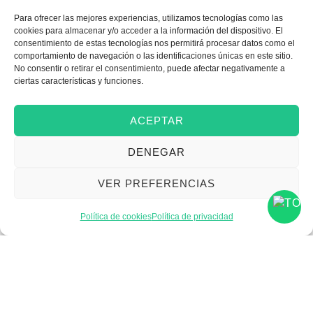
Para ofrecer las mejores experiencias, utilizamos tecnologías como las
cookies para almacenar y/o acceder a la información del dispositivo. El
Emprender
consentimiento de estas tecnologías nos permitirá procesar datos como el
comportamiento de navegación o las identificaciones únicas en este sitio.
No consentir o retirar el consentimiento, puede afectar negativamente a
ciertas características y funciones.
Financiar mi empresa
ACEPTAR
Acceder a nuevos
DENEGAR
mercados
VER PREFERENCIAS
Formarme
Política de cookies
Política de privacidad
Incorporar talento
Implantar mi