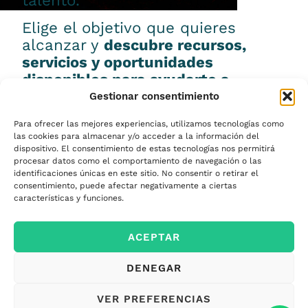
talento.
Elige el objetivo que quieres
alcanzar y
descubre recursos,
servicios y oportunidades
disponibles para ayudarte a
conseguirlo.
Gestionar consentimiento
Para ofrecer las mejores experiencias, utilizamos tecnologías como
las cookies para almacenar y/o acceder a la información del
dispositivo. El consentimiento de estas tecnologías nos permitirá
procesar datos como el comportamiento de navegación o las
Emprender
identificaciones únicas en este sitio. No consentir o retirar el
consentimiento, puede afectar negativamente a ciertas
características y funciones.
Financiar mi
ACEPTAR
empresa
DENEGAR
Acceder a nuevos
VER PREFERENCIAS