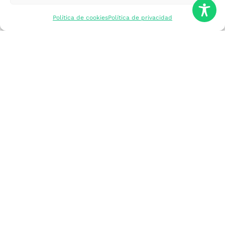
mercados
Política de cookies
Política de privacidad
Formarme
Incorporar talento
Implantar mi
empresa
Posicionar mi
marca
Participar en