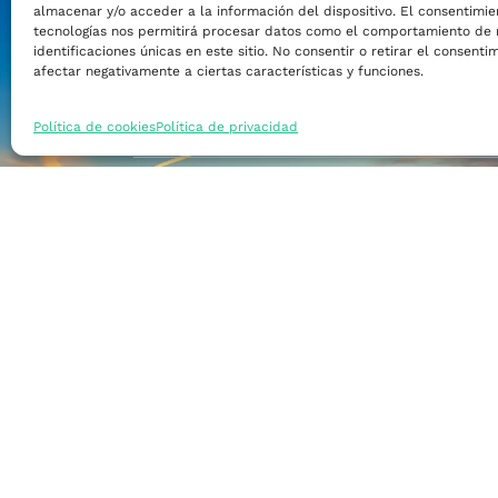
almacenar y/o acceder a la información del dispositivo. El consentimie
Financiar mi empre
tecnologías nos permitirá procesar datos como el comportamiento de 
identificaciones únicas en este sitio. No consentir o retirar el consent
afectar negativamente a ciertas características y funciones.
Acceder a nuevos m
Política de cookies
Política de privacidad
Formarme
Incorporar talento
Implantar mi empre
Posicionar mi marca