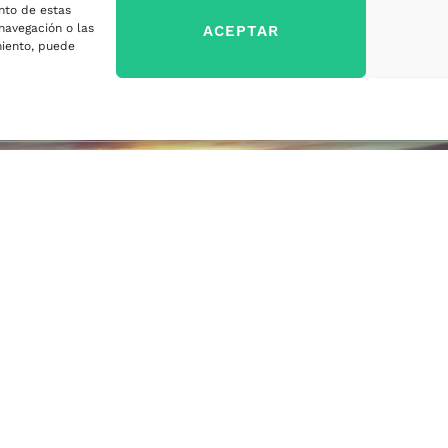
nto de estas
sa
navegación o las
ACEPTAR
imiento, puede
ercados
sa