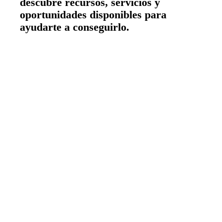
descubre recursos, servicios y
oportunidades disponibles para
ayudarte a conseguirlo.
Emprender
Financiar mi empresa
Acceder a nuevos mercados
Formarme
Incorporar talento