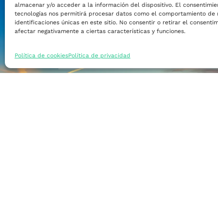
almacenar y/o acceder a la información del dispositivo. El consentimie
Financiar mi empre
tecnologías nos permitirá procesar datos como el comportamiento de 
identificaciones únicas en este sitio. No consentir o retirar el consent
afectar negativamente a ciertas características y funciones.
Acceder a nuevos m
Política de cookies
Política de privacidad
Formarme
Incorporar talento
Implantar mi empre
Posicionar mi marca