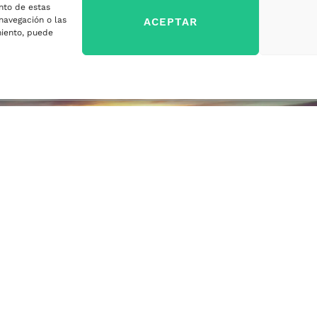
nto de estas
sa
navegación o las
ACEPTAR
imiento, puede
ercados
sa