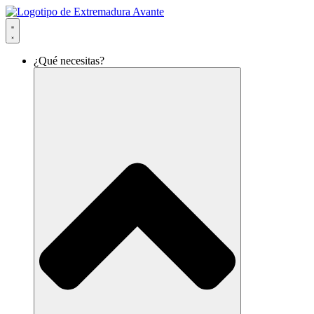
Ir
al
contenido
¿Qué necesitas?