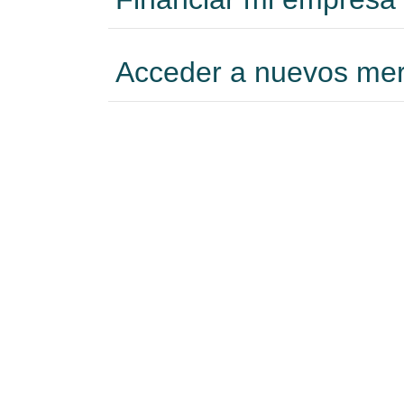
Acceder a nuevos me
Formarme
Incorporar talento
Implantar mi empresa
Posicionar mi marca