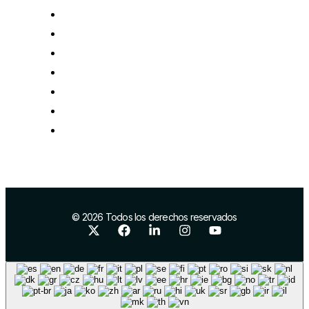
Financiación para la I+D+i
Impulso del comercio local
Comercio exterior
Marca y posicionamiento
Infraestructuras industriales
Proyectos europeos
Networking
© 2026 Todos los derechos reservados