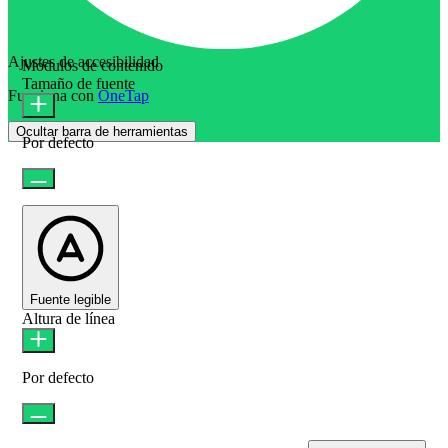
Ajustes de accesibilidad
Módulos de contenido
Tamaño de fuente
Funciona con
OneTap
Ocultar barra de herramientas
Por defecto
Fuente legible
Altura de línea
Por defecto