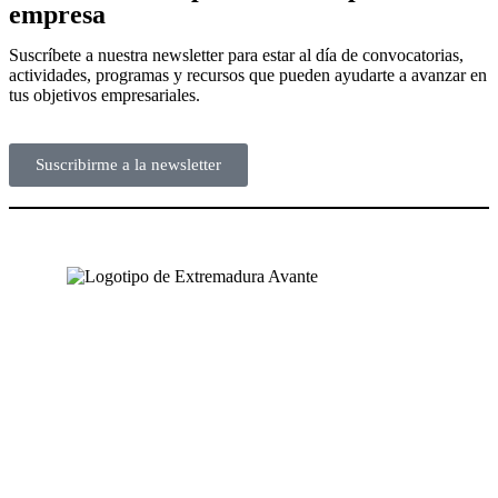
empresa
Suscríbete a nuestra newsletter para estar al día de convocatorias,
actividades, programas y recursos que pueden ayudarte a avanzar en
tus objetivos empresariales.
Suscribirme a la newsletter
NUESTRAS OFICINAS
SEDE CENTRAL
Avda. José Fernández López, 4
06800 Mérida, Badajoz (España)
Tel. +34 924 319 159 – 924 002 900
info@extremaduraavante.es