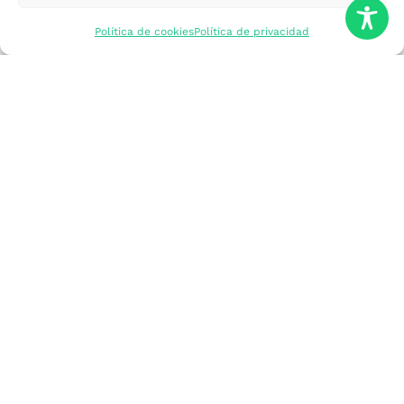
mercados
Política de cookies
Política de privacidad
Formarme
Incorporar talento
Implantar mi
empresa
Posicionar mi
marca
Participar en