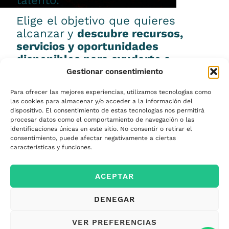
talento.
Elige el objetivo que quieres
alcanzar y
descubre recursos,
servicios y oportunidades
disponibles para ayudarte a
conseguirlo.
Gestionar consentimiento
Para ofrecer las mejores experiencias, utilizamos tecnologías como
las cookies para almacenar y/o acceder a la información del
dispositivo. El consentimiento de estas tecnologías nos permitirá
procesar datos como el comportamiento de navegación o las
Emprender
identificaciones únicas en este sitio. No consentir o retirar el
consentimiento, puede afectar negativamente a ciertas
características y funciones.
Financiar mi
ACEPTAR
empresa
DENEGAR
Acceder a nuevos
VER PREFERENCIAS