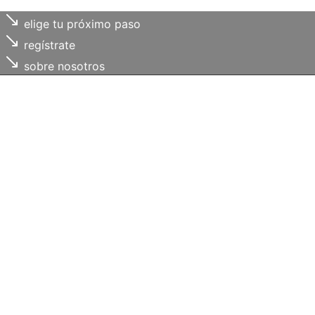
elige tu próximo paso
regístrate
sobre nosotros
Cada uno de
tus retos
, es
nuestro compromiso
Trabajamos contigo para
ordenar necesidades,
identificar oportunidades y
facilitar recursos útiles