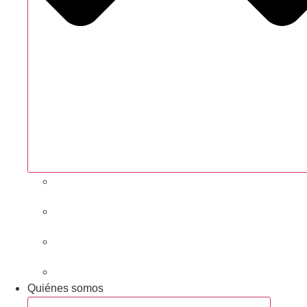
Próximas actividades
Convocatorias abiertas
Networking y alianzas
Newsletter
Quiénes somos