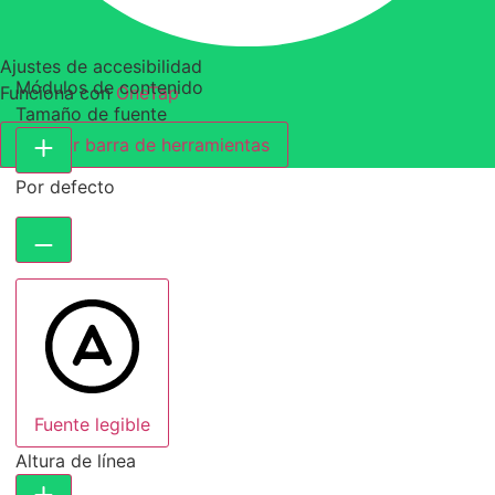
Ajustes de accesibilidad
Módulos de contenido
Funciona con
OneTap
Tamaño de fuente
Ocultar barra de herramientas
Por defecto
Fuente legible
Altura de línea