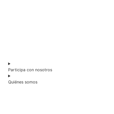
Financiar mi proyecto innovador
Fortalecer mi comercio local
Oportunidades comerciales en el
exterior
Promocionar mi producto
Ubicación e infraestructuras para
mi negocio
Participa con nosotros
Quiénes somos