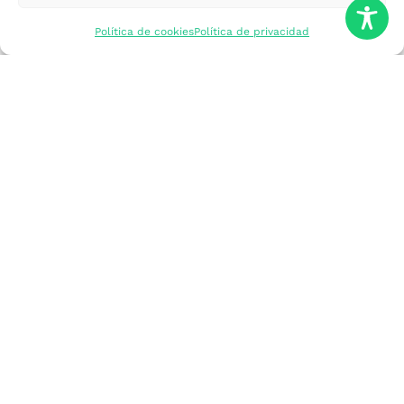
mercados
Política de cookies
Política de privacidad
Formarme
Incorporar talento
Implantar mi
empresa
Posicionar mi
marca
Participar en