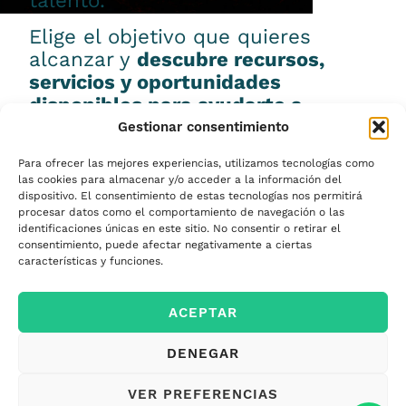
talento.
Elige el objetivo que quieres
alcanzar y
descubre recursos,
servicios y oportunidades
disponibles para ayudarte a
conseguirlo.
Gestionar consentimiento
Para ofrecer las mejores experiencias, utilizamos tecnologías como
las cookies para almacenar y/o acceder a la información del
dispositivo. El consentimiento de estas tecnologías nos permitirá
procesar datos como el comportamiento de navegación o las
Emprender
identificaciones únicas en este sitio. No consentir o retirar el
consentimiento, puede afectar negativamente a ciertas
características y funciones.
Financiar mi
ACEPTAR
empresa
DENEGAR
Acceder a nuevos
VER PREFERENCIAS