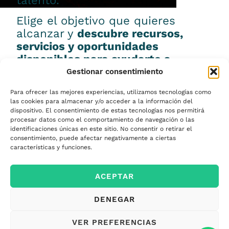
talento.
Elige el objetivo que quieres
alcanzar y
descubre recursos,
servicios y oportunidades
disponibles para ayudarte a
conseguirlo.
Gestionar consentimiento
Para ofrecer las mejores experiencias, utilizamos tecnologías como
las cookies para almacenar y/o acceder a la información del
dispositivo. El consentimiento de estas tecnologías nos permitirá
procesar datos como el comportamiento de navegación o las
Emprender
identificaciones únicas en este sitio. No consentir o retirar el
consentimiento, puede afectar negativamente a ciertas
características y funciones.
Financiar mi
ACEPTAR
empresa
DENEGAR
Acceder a nuevos
VER PREFERENCIAS