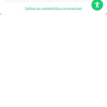
mercados
Política de cookies
Política de privacidad
Formarme
Incorporar talento
Implantar mi
empresa
Posicionar mi
marca
Participar en