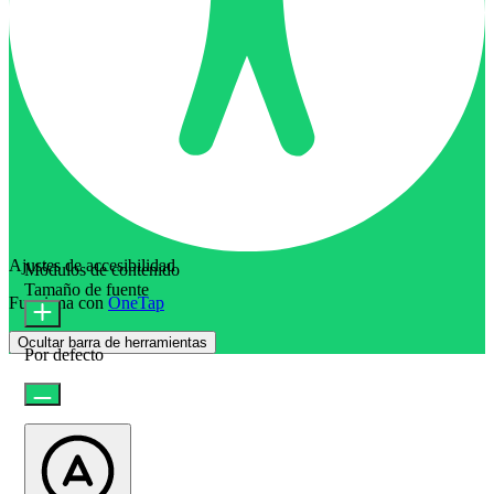
Ajustes de accesibilidad
Módulos de contenido
Tamaño de fuente
Funciona con
OneTap
Ocultar barra de herramientas
Por defecto