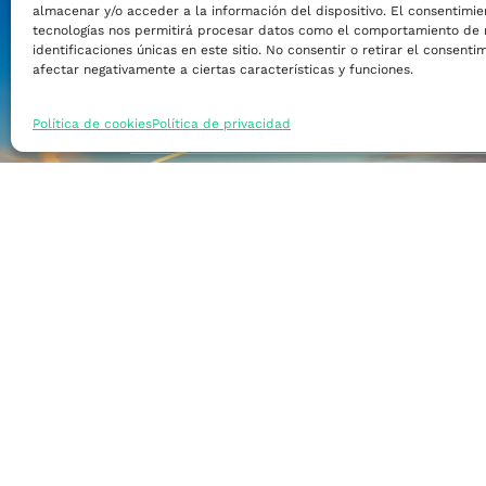
almacenar y/o acceder a la información del dispositivo. El consentimie
Financiar mi empre
tecnologías nos permitirá procesar datos como el comportamiento de 
identificaciones únicas en este sitio. No consentir o retirar el consent
afectar negativamente a ciertas características y funciones.
Acceder a nuevos m
Política de cookies
Política de privacidad
Formarme
Incorporar talento
Implantar mi empre
Posicionar mi marca