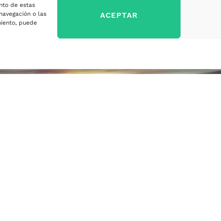
nto de estas
sa
navegación o las
ACEPTAR
imiento, puede
ercados
sa