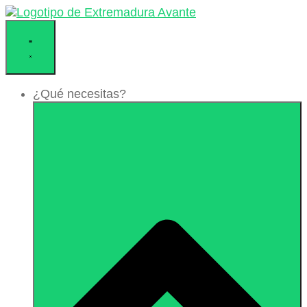
Ir
al
contenido
¿Qué necesitas?