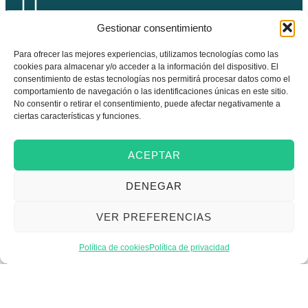
Gestionar consentimiento
Recibe nuevas
Para ofrecer las mejores experiencias, utilizamos tecnologías como las
oportunidades para tu
cookies para almacenar y/o acceder a la información del dispositivo. El
consentimiento de estas tecnologías nos permitirá procesar datos como el
empresa
comportamiento de navegación o las identificaciones únicas en este sitio.
No consentir o retirar el consentimiento, puede afectar negativamente a
ciertas características y funciones.
Suscríbete a nuestra newsletter
para estar al día de convocatorias,
ACEPTAR
actividades, programas y recursos
DENEGAR
que pueden ayudarte a avanzar en
tus objetivos empresariales.
VER PREFERENCIAS
Política de cookies
Política de privacidad