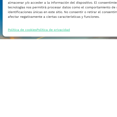
almacenar y/o acceder a la información del dispositivo. El consentimie
Financiar mi empre
tecnologías nos permitirá procesar datos como el comportamiento de 
identificaciones únicas en este sitio. No consentir o retirar el consent
afectar negativamente a ciertas características y funciones.
Acceder a nuevos m
Política de cookies
Política de privacidad
Formarme
Incorporar talento
Implantar mi empre
Posicionar mi marca