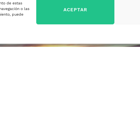
nto de estas
sa
navegación o las
ACEPTAR
imiento, puede
ercados
sa