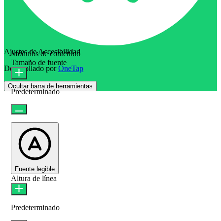
Ajustes de Accesibilidad
Módulos de contenido
Tamaño de fuente
Desarrollado por
OneTap
Ocultar barra de herramientas
Predeterminado
Fuente legible
Altura de línea
Predeterminado