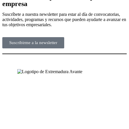
empresa
Suscríbete a nuestra newsletter para estar al día de convocatorias,
actividades, programas y recursos que pueden ayudarte a avanzar en
tus objetivos empresariales.
Suscribirme a la newsletter
NUESTRAS OFICINAS
SEDE CENTRAL
Avda. José Fernández López, 4
06800 Mérida, Badajoz (España)
Tel. +34 924 319 159 – 924 002 900
info@extremaduraavante.es
SEDE SEMILLERO DE EMPRESAS