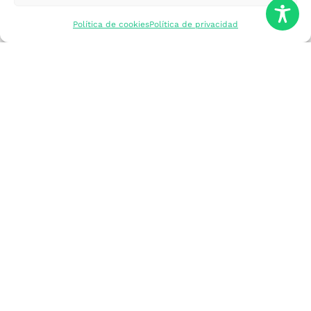
mercados
Política de cookies
Política de privacidad
Formarme
Incorporar talento
Implantar mi
empresa
Posicionar mi
marca
Participar en