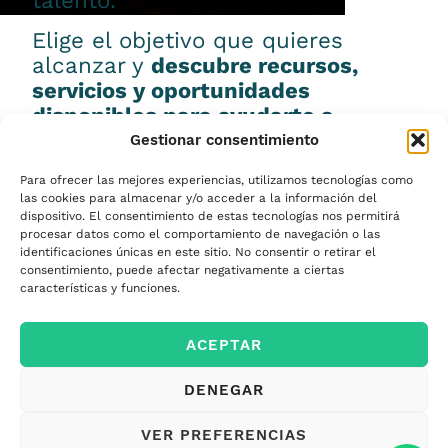
talento.
Elige el objetivo que quieres
alcanzar y
descubre recursos,
servicios y oportunidades
disponibles para ayudarte a
conseguirlo.
Gestionar consentimiento
Para ofrecer las mejores experiencias, utilizamos tecnologías como
las cookies para almacenar y/o acceder a la información del
dispositivo. El consentimiento de estas tecnologías nos permitirá
procesar datos como el comportamiento de navegación o las
Emprender
identificaciones únicas en este sitio. No consentir o retirar el
consentimiento, puede afectar negativamente a ciertas
características y funciones.
Financiar mi
ACEPTAR
empresa
DENEGAR
Acceder a nuevos
VER PREFERENCIAS