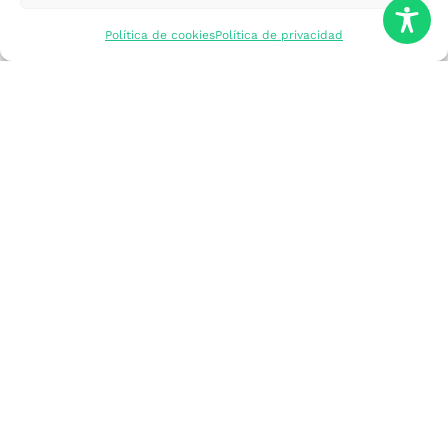
mercados
Política de cookies
Política de privacidad
Formarme
Incorporar talento
Implantar mi
empresa
Posicionar mi
marca
Participar en