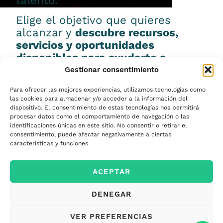
talento.
Elige el objetivo que quieres
alcanzar y
descubre recursos,
servicios y oportunidades
disponibles para ayudarte a
conseguirlo.
Gestionar consentimiento
Para ofrecer las mejores experiencias, utilizamos tecnologías como
las cookies para almacenar y/o acceder a la información del
dispositivo. El consentimiento de estas tecnologías nos permitirá
procesar datos como el comportamiento de navegación o las
Emprender
identificaciones únicas en este sitio. No consentir o retirar el
consentimiento, puede afectar negativamente a ciertas
características y funciones.
Financiar mi
ACEPTAR
empresa
DENEGAR
Acceder a nuevos
VER PREFERENCIAS