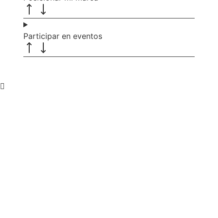
Participar en eventos
Recibe nuevas oportunidades
para tu empresa
Suscríbete a nuestra newsletter para
estar al día de convocatorias,
actividades, programas y recursos
que pueden ayudarte a avanzar en