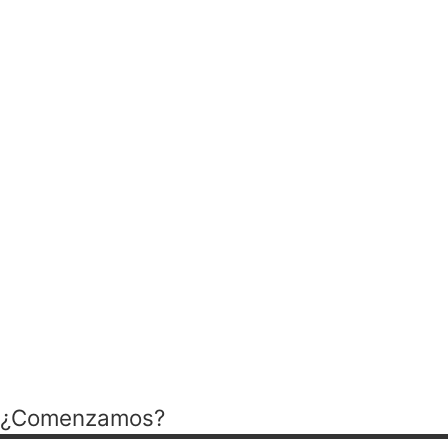
Cada uno de
tus retos
, es
nuestro compromiso
Trabajamos contigo para
ordenar necesidades,
identificar oportunidades y
facilitar recursos útiles
para cada momento
empresarial.
¿Comenzamos?