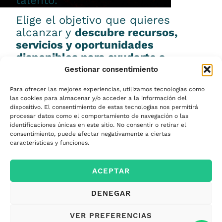
talento.
Elige el objetivo que quieres
alcanzar y
descubre recursos,
servicios y oportunidades
disponibles para ayudarte a
conseguirlo.
Gestionar consentimiento
Para ofrecer las mejores experiencias, utilizamos tecnologías como
las cookies para almacenar y/o acceder a la información del
dispositivo. El consentimiento de estas tecnologías nos permitirá
procesar datos como el comportamiento de navegación o las
Emprender
identificaciones únicas en este sitio. No consentir o retirar el
consentimiento, puede afectar negativamente a ciertas
características y funciones.
Financiar mi
ACEPTAR
empresa
DENEGAR
Acceder a nuevos
VER PREFERENCIAS