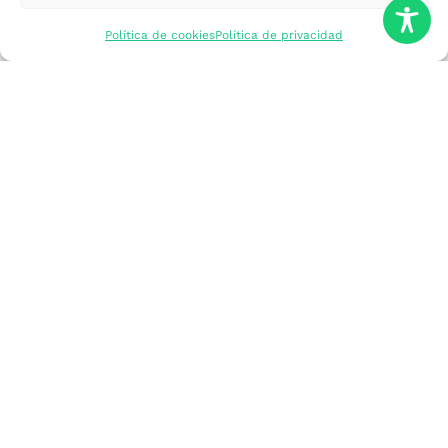
mercados
Política de cookies
Política de privacidad
Formarme
Incorporar talento
Implantar mi
empresa
Posicionar mi
marca
Participar en