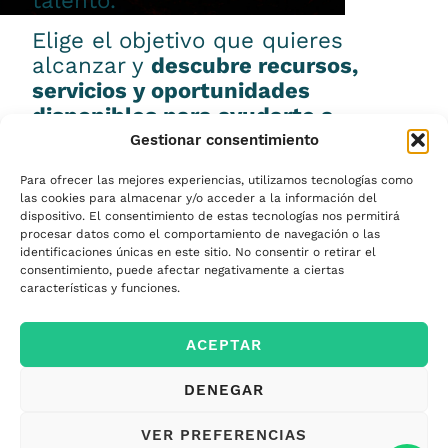
talento.
Elige el objetivo que quieres
alcanzar y
descubre recursos,
servicios y oportunidades
disponibles para ayudarte a
conseguirlo.
Gestionar consentimiento
Para ofrecer las mejores experiencias, utilizamos tecnologías como
las cookies para almacenar y/o acceder a la información del
dispositivo. El consentimiento de estas tecnologías nos permitirá
procesar datos como el comportamiento de navegación o las
Emprender
identificaciones únicas en este sitio. No consentir o retirar el
consentimiento, puede afectar negativamente a ciertas
características y funciones.
Financiar mi
ACEPTAR
empresa
DENEGAR
Acceder a nuevos
VER PREFERENCIAS