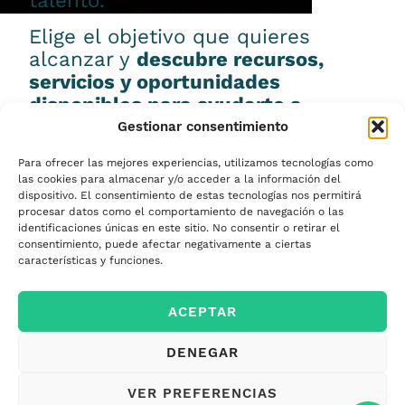
talento.
Elige el objetivo que quieres
alcanzar y
descubre recursos,
servicios y oportunidades
disponibles para ayudarte a
conseguirlo.
Gestionar consentimiento
Para ofrecer las mejores experiencias, utilizamos tecnologías como
las cookies para almacenar y/o acceder a la información del
dispositivo. El consentimiento de estas tecnologías nos permitirá
procesar datos como el comportamiento de navegación o las
Emprender
identificaciones únicas en este sitio. No consentir o retirar el
consentimiento, puede afectar negativamente a ciertas
características y funciones.
Financiar mi
ACEPTAR
empresa
DENEGAR
Acceder a nuevos
VER PREFERENCIAS