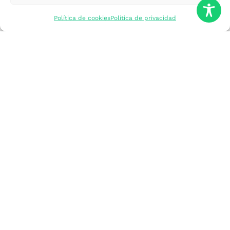
mercados
Política de cookies
Política de privacidad
Formarme
Incorporar talento
Implantar mi
empresa
Posicionar mi
marca
Participar en