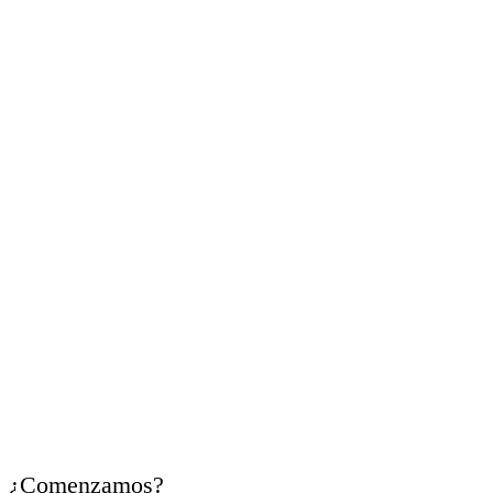
Cada uno de
tus retos
, es
nuestro compromiso
Trabajamos contigo para
ordenar necesidades,
identificar oportunidades y
facilitar recursos útiles para
cada momento empresarial.
¿Comenzamos?