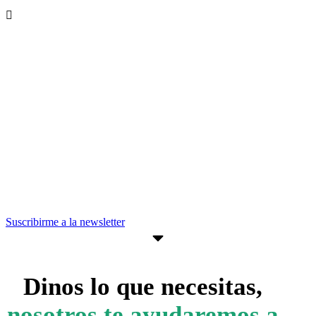
Recibe nuevas oportunidades para tu
empresa
Suscríbete a nuestra newsletter para
estar al día de convocatorias,
actividades, programas y recursos que
pueden ayudarte a avanzar en tus
objetivos empresariales.
Suscribirme a la newsletter
Dinos lo que necesitas,
nosotros te ayudaremos a