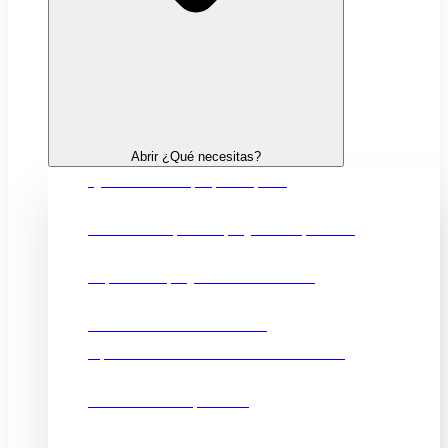
Abrir ¿Qué necesitas?
Quiero crear mi propia empresa
Financiación para mi proyecto empresarial
Impulsar mi proyecto de innovación
Fortalecer mi comercio local
Oportunidades comerciales en el exterior
Promocionar mi producto