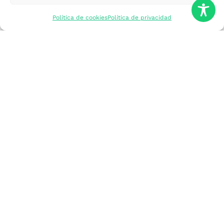
mercados
Política de cookies
Política de privacidad
Formarme
Incorporar talento
Implantar mi
empresa
Posicionar mi
marca
Participar en