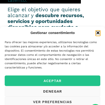
talento.
Elige el objetivo que quieres
alcanzar y
descubre recursos,
servicios y oportunidades
disponibles para ayudarte a
conseguirlo.
Gestionar consentimiento
Para ofrecer las mejores experiencias, utilizamos tecnologías como
las cookies para almacenar y/o acceder a la información del
dispositivo. El consentimiento de estas tecnologías nos permitirá
procesar datos como el comportamiento de navegación o las
Emprender
identificaciones únicas en este sitio. No consentir o retirar el
consentimiento, puede afectar negativamente a ciertas
características y funciones.
Financiar mi
ACEPTAR
empresa
DENEGAR
Acceder a nuevos
VER PREFERENCIAS