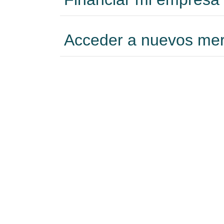
Acceder a nuevos me
Formarme
Incorporar talento
Implantar mi empresa
Posicionar mi marca