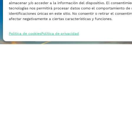
almacenar y/o acceder a la información del dispositivo. El consentimie
Financiar mi empre
tecnologías nos permitirá procesar datos como el comportamiento de 
identificaciones únicas en este sitio. No consentir o retirar el consent
afectar negativamente a ciertas características y funciones.
Acceder a nuevos m
Política de cookies
Política de privacidad
Formarme
Incorporar talento
Implantar mi empre
Posicionar mi marca