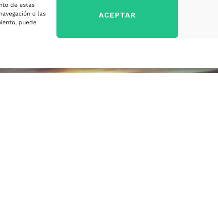
nto de estas
sa
navegación o las
ACEPTAR
imiento, puede
ercados
sa